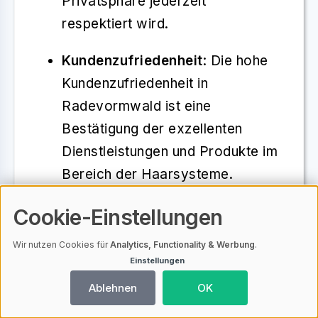
Privatsphäre jederzeit
respektiert wird.
Kundenzufriedenheit
: Die hohe
Kundenzufriedenheit in
Radevormwald ist eine
Bestätigung der exzellenten
Dienstleistungen und Produkte im
Bereich der Haarsysteme.
Anhand von positiven
Cookie-Einstellungen
Rückmeldungen und
Erfolgsberichten lässt sich die
Wir nutzen Cookies für
Analytics, Functionality & Werbung
.
Einstellungen
Qualität der Angebote messen.
Anbieter arbeiten stetig daran,
Ablehnen
OK
ihre Leistungen zu verbessern