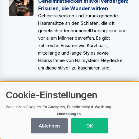
Geheimratsecken stilvoll verbergen:
Frisuren, die Wunder wirken
Geheimratsecken sind zurückgehende
Haaransätze an den Schläfen, die oft
genetisch oder hormonell bedingt sind und
vor allem Männer betreffen. Es gibt
zahlreiche Frisuren wie Kurzhaar-,
mittellange und lange Styles sowie
Haarsysteme von Hairsystems Heydecke,
um diese stilvoll zu kaschieren und...
Cookie-Einstellungen
Volleres Haar bekommen: Bewährte
Methoden und Produkte
Wir nutzen Cookies für
Analytics, Functionality & Werbung
.
Dünnes Haar, oft verursacht durch Alterung,
Einstellungen
genetische Faktoren oder
Lebensstilbedingungen, kann das
Ablehnen
OK
Selbstbewusstsein beeinträchtigen; jedoch
gibt es vielfältige Behandlungsmöglichkeiten