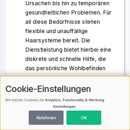
Ursachen
bis hin zu temporären
gesundheitlichen Problemen. Für
all diese Bedürfnisse stehen
flexible und unauffällige
Haarsysteme bereit. Die
Dienstleistung bietet hierbei eine
diskrete und schnelle Hilfe
, die
das persönliche Wohlbefinden
verbessert.
Cookie-Einstellungen
Unkomplizierte Bestellung und
Wir nutzen Cookies für
Analytics, Functionality & Werbung
.
diskrete Lieferung
:
Haarsysteme
Einstellungen
können direkt für Reichelsheim
Ablehnen
OK
bestellt
werden. Eine schnelle
und diskrete Lieferung stellt