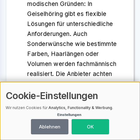
modischen Gründen: In
Geiselhöring gibt es flexible
Lösungen für unterschiedliche
Anforderungen
. Auch
Sonderwünsche wie bestimmte
Farben, Haarlängen oder
Volumen werden fachmännisch
realisiert. Die Anbieter achten
darauf, dass jedes Haarsystem
Cookie-Einstellungen
an die Lebensumstände
angepasst wird – zum Beispiel
Wir nutzen Cookies für
Analytics, Functionality & Werbung
.
für sportlich Aktive oder
Einstellungen
besonders empfindliche
Ablehnen
OK
Kopfhaut.