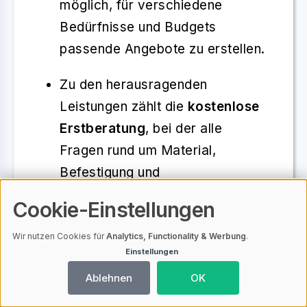
möglich, für verschiedene
Bedürfnisse und Budgets
passende Angebote zu erstellen.
Zu den herausragenden
Leistungen zählt die
kostenlose
Erstberatung
, bei der alle
Fragen rund um Material,
Befestigung und
Alltagstauglichkeit ausführlich
Cookie-Einstellungen
beantwortet werden. Wer sich
mit dem Gedanken trägt, ein
Wir nutzen Cookies für
Analytics, Functionality & Werbung
.
Einstellungen
Haarsystem zu kaufen, findet in
Ablehnen
OK
der Beratung die ideale
Grundlage, um eine fundierte