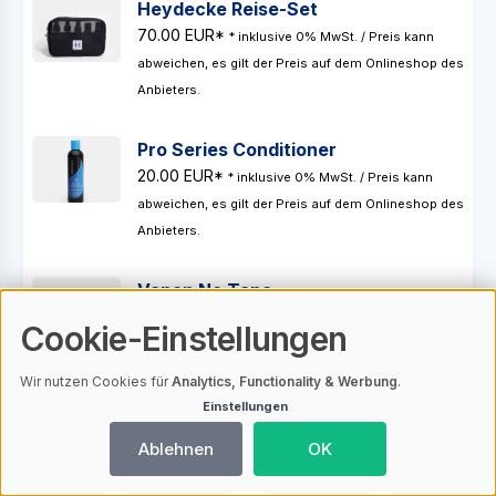
Heydecke Reise-Set
70.00 EUR*
* inklusive 0% MwSt. / Preis kann
abweichen, es gilt der Preis auf dem Onlineshop des
Anbieters.
Pro Series Conditioner
20.00 EUR*
* inklusive 0% MwSt. / Preis kann
abweichen, es gilt der Preis auf dem Onlineshop des
Anbieters.
Vapon No Tape
59.00 EUR*
* inklusive 0% MwSt. / Preis kann
Cookie-Einstellungen
abweichen, es gilt der Preis auf dem Onlineshop des
Anbieters.
Wir nutzen Cookies für
Analytics, Functionality & Werbung
.
Einstellungen
Ablehnen
OK