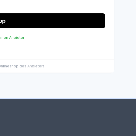
op
ernen Anbieter
 Onlineshop des Anbieters.