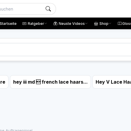
Startseite
Ratgeber
Neuste Videos
Shop
Glos
are
hey iii md  french lace haars...
Hey V Lace Ha
pe Auftragepinsel