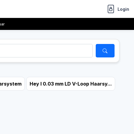
Login
sar
arsystem
Hey I 0.03 mm LD V-Loop Haarsy...