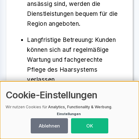
ansässig sind, werden die
Dienstleistungen bequem für die
Region angeboten.
Langfristige Betreuung
: Kunden
können sich auf regelmäßige
Wartung und fachgerechte
Pflege des Haarsystems
verlassen.
Cookie-Einstellungen
Zahlreiche Stiloptionen
: Ob
kurzes oder langes Haar, glattes
Wir nutzen Cookies für
Analytics, Functionality & Werbung
.
Einstellungen
oder lockiges – die Vielfalt der
Haarsysteme ist beeindruckend.
Ablehnen
OK