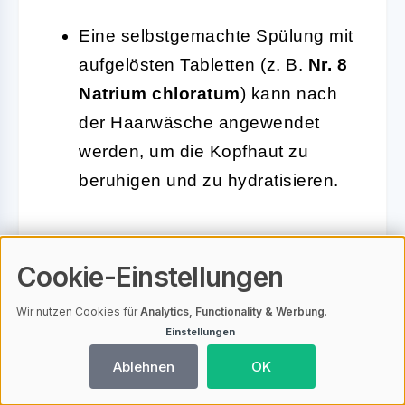
Eine selbstgemachte Spülung mit
aufgelösten Tabletten (z. B.
Nr. 8
Natrium chloratum
) kann nach
der Haarwäsche angewendet
werden, um die Kopfhaut zu
beruhigen und zu hydratisieren.
Die gleichzeitige Nutzung beider
Cookie-Einstellungen
Methoden sorgt dafür, dass die
Mineralstoffe sowohl von innen als
Wir nutzen Cookies für
Analytics, Functionality & Werbung
.
Einstellungen
auch von außen wirken können.
Ablehnen
OK
Während die innerliche Einnahme den
Körper von Grund auf unterstützt, zielt