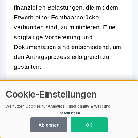
finanziellen Belastungen, die mit dem
Erwerb einer Echthaarperücke
verbunden sind, zu minimieren. Eine
sorgfältige Vorbereitung und
Dokumentation sind entscheidend, um
den Antragsprozess erfolgreich zu
gestalten.
Ärztliche Verordnung für die
Cookie-Einstellungen
Kostenübernahme
Wir nutzen Cookies für
Analytics, Functionality & Werbung
.
Einstellungen
Die
ärztliche Verordnung
ist ein
wesentlicher Schritt für Krebspatienten,
Ablehnen
OK
die eine Kostenübernahme für eine