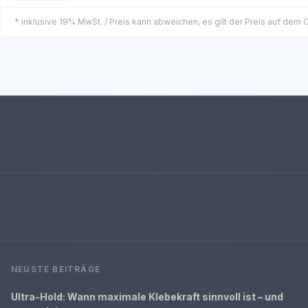
* inklusive 19% MwSt. / Preis kann abweichen, es gilt der Preis auf dem
NEUSTE BEITRÄGE
Ultra-Hold: Wann maximale Klebekraft sinnvoll ist – und