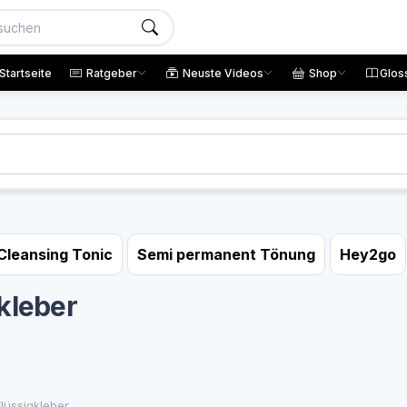
Startseite
Ratgeber
Neuste Videos
Shop
Glos
Cleansing Tonic
Semi permanent Tönung
Hey2go
kleber
Flüssigkleber