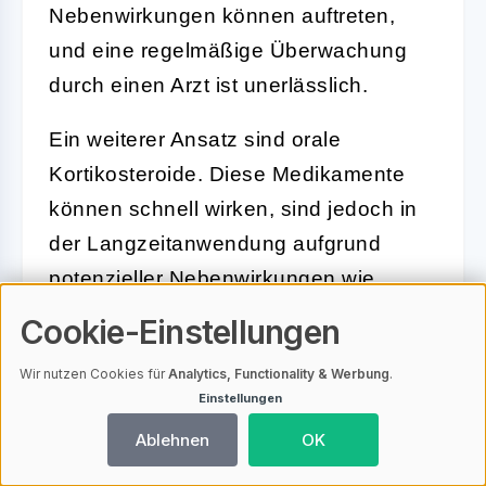
Nebenwirkungen können auftreten,
und eine regelmäßige Überwachung
durch einen Arzt ist unerlässlich.
Ein weiterer Ansatz sind orale
Kortikosteroide. Diese Medikamente
können schnell wirken, sind jedoch in
der Langzeitanwendung aufgrund
potenzieller Nebenwirkungen wie
Gewichtszunahme oder Bluthochdruck
Cookie-Einstellungen
begrenzt. Daher werden sie oft nur für
Wir nutzen Cookies für
Analytics, Functionality & Werbung
.
kurze Zeiträume eingesetzt, um akute
Einstellungen
Schübe zu kontrollieren.
Ablehnen
OK
Die Entscheidung für eine orale