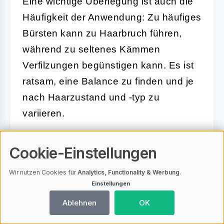
Eine wichtige Überlegung ist auch die
Häufigkeit der Anwendung: Zu häufiges
Bürsten kann zu Haarbruch führen,
während zu seltenes Kämmen
Verfilzungen begünstigen kann. Es ist
ratsam, eine Balance zu finden und je
nach Haarzustand und -typ zu
variieren.
Zusammenfassend lässt sich sagen,
Cookie-Einstellungen
dass die Wahl zwischen Kämmen und
Bürsten von verschiedenen Faktoren
Wir nutzen Cookies für
Analytics, Functionality & Werbung
.
Einstellungen
abhängt. Ein gezielter Einsatz beider
Werkzeuge kann helfen, die Haare
Ablehnen
OK
gesund und glänzend zu halten.