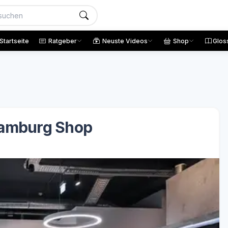
Startseite
Ratgeber
Neuste Videos
Shop
Glos
amburg Shop