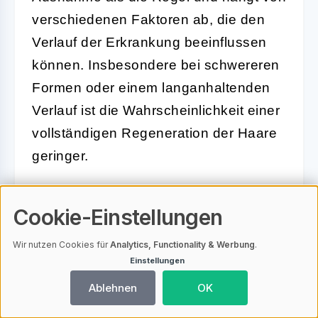
verschiedenen Faktoren ab, die den
Verlauf der Erkrankung beeinflussen
können. Insbesondere bei schwereren
Formen oder einem langanhaltenden
Verlauf ist die Wahrscheinlichkeit einer
vollständigen Regeneration der Haare
geringer.
1. Chronische Verlaufsformen
Cookie-Einstellungen
Wenn der Haarausfall über mehrere
Jahre anhält, spricht man von einem
Wir nutzen Cookies für
Analytics, Functionality & Werbung
.
chronischen Verlauf. In solchen Fällen
Einstellungen
kann es passieren, dass die
Ablehnen
OK
Haarfollikel dauerhaft inaktiv bleiben.