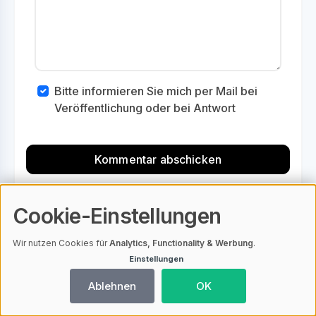
Bitte informieren Sie mich per Mail bei
Veröffentlichung oder bei Antwort
Cookie-Einstellungen
Keine Kommentare vorhanden
Wir nutzen Cookies für
Analytics, Functionality & Werbung
.
Einstellungen
Medizinische Aspekte
Ablehnen
OK
Kreisrunder Haarausfall: Diagnose und