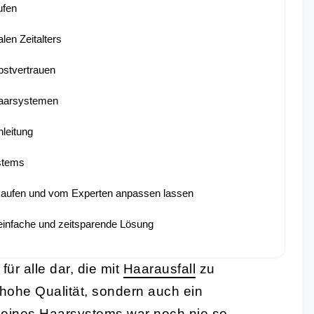
ufen
len Zeitalters
bstvertrauen
Haarsystemen
leitung
ystems
kaufen und vom Experten anpassen lassen
 einfache und zeitsparende Lösung
für alle dar, die mit
Haarausfall
zu
 hohe Qualität, sondern auch ein
 eines Haarsystems war noch nie so