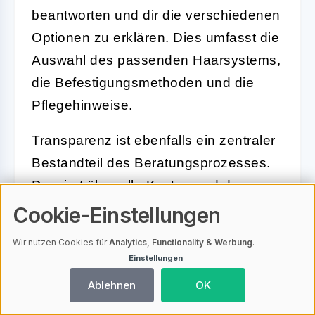
beantworten und dir die verschiedenen
Optionen zu erklären. Dies umfasst die
Auswahl des passenden Haarsystems,
die Befestigungsmethoden und die
Pflegehinweise.
Transparenz ist ebenfalls ein zentraler
Bestandteil des Beratungsprozesses.
Du wirst über alle Kosten und den
Ablauf der Anpassung informiert,
Cookie-Einstellungen
sodass es keine versteckten
Wir nutzen Cookies für
Analytics, Functionality & Werbung
.
Überraschungen gibt. Diese Offenheit
Einstellungen
schafft Vertrauen und gibt dir die
Ablehnen
OK
Sicherheit, die richtige Entscheidung