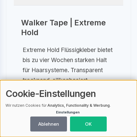
Walker Tape | Extreme
Hold
Extreme Hold Flüssigkleber bietet
bis zu vier Wochen starken Halt
für Haarsysteme. Transparent
trocknend, silikonbasiert,
hautverträglich und wasserfest.
Cookie-Einstellungen
Mit integriertem Pinsel für
Wir nutzen Cookies für
Analytics, Functionality & Werbung
.
einfache Anwendung.
Einstellungen
Ablehnen
OK
Mehr dazu