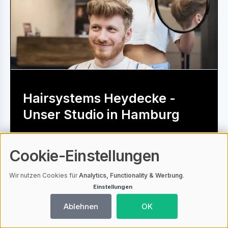
Hairsystems Heydecke -
Unser Studio in Hamburg
Als Spezialisten für Haarersatz für
Cookie-Einstellungen
Frauen und Männer sind wir
Wunscherfüller und oft auch letzte
Wir nutzen Cookies für
Analytics, Functionality & Werbung
.
Hoffnung. Viele Kunden kommen erst
Einstellungen
nach langer Suche und einigen
Ablehnen
OK
Experimenten zu uns. Wo Haarwuchs-