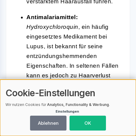
verstärktem Haarausfall führen.
Antimalariamittel:
Hydroxychloroquin
, ein häufig
eingesetztes Medikament bei
Lupus, ist bekannt für seine
entzündungshemmenden
Eigenschaften. In seltenen Fällen
kann es jedoch zu Haarverlust
kommen, insbesondere bei
Cookie-Einstellungen
Langzeitanwendung.
Wir nutzen Cookies für
Analytics, Functionality & Werbung
.
Kortikosteroide:
Medikamente
Einstellungen
wie
Prednison
sind wirksam bei
Ablehnen
OK
der Eindämmung von