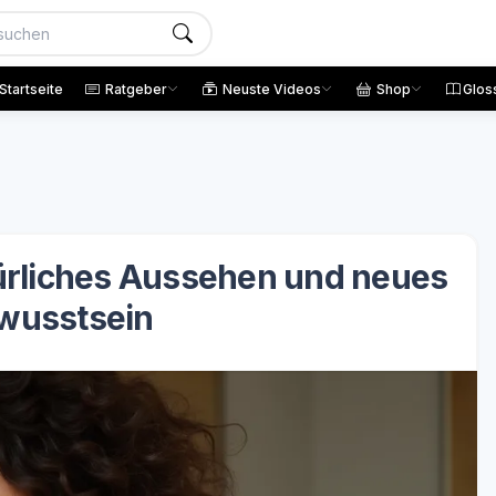
Startseite
Ratgeber
Neuste Videos
Shop
Glos
türliches Aussehen und neues
wusstsein