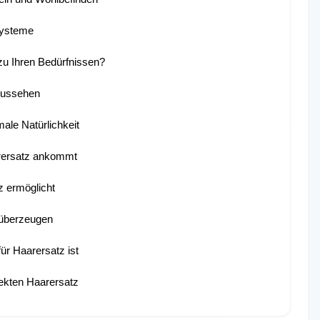
systeme
zu Ihren Bedürfnissen?
 Aussehen
ale Natürlichkeit
aarersatz ankommt
z ermöglicht
 überzeugen
r Haarersatz ist
ekten Haarersatz