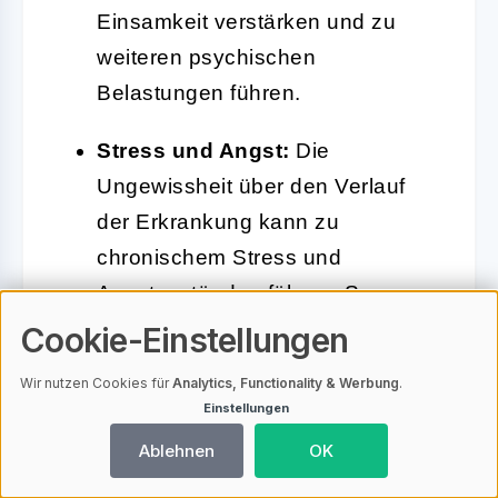
Einsamkeit verstärken und zu
weiteren psychischen
Belastungen führen.
Stress und Angst:
Die
Ungewissheit über den Verlauf
der Erkrankung kann zu
chronischem Stress und
Angstzuständen führen. Sorgen
über zukünftigen Haarausfall
Cookie-Einstellungen
oder das Aussehen sind weit
Wir nutzen Cookies für
Analytics, Functionality & Werbung
.
verbreitet.
Einstellungen
Ablehnen
OK
Depression:
In
schwerwiegenden Fällen kann