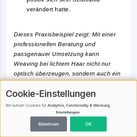
verändert hatte.
Dieses Praxisbeispiel zeigt: Mit einer
professionellen Beratung und
passgenauer Umsetzung kann
Weaving bei lichtem Haar nicht nur
optisch überzeugen, sondern auch ein
ganz neues Lebensgefühl schenken.
Cookie-Einstellungen
Wartung und Erneuerung des
Wir nutzen Cookies für
Analytics, Functionality & Werbung
.
Weaving Haarersatzes
Einstellungen
Ablehnen
OK
Wartung und Erneuerung des