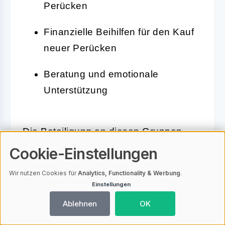
Perücken
Finanzielle Beihilfen für den Kauf
neuer Perücken
Beratung und emotionale
Unterstützung
Die Beteiligung an diesen Gruppen
kann nicht nur finanziell, sondern auch
Cookie-Einstellungen
sozial unterstützend wirken, da der
Wir nutzen Cookies für
Analytics, Functionality & Werbung
.
Austausch mit anderen Betroffenen oft
Einstellungen
sehr bereichernd ist.
Ablehnen
OK
Um die verschiedenen Möglichkeiten