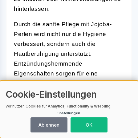
hinterlassen.
Durch die sanfte Pflege mit Jojoba-
Perlen wird nicht nur die Hygiene
verbessert, sondern auch die
Hautberuhigung unterstützt.
Entzündungshemmende
Eigenschaften sorgen für eine
Linderung von Rötungen und
Cookie-Einstellungen
Spannungsgefühlen, somit tragen sie
zum allgemeinen Wohlbefinden bei.
Wir nutzen Cookies für
Analytics, Functionality & Werbung
.
Die Anwendung eines Peelings, das
Einstellungen
Jojoba-Perlen beinhaltet, stimuliert
Ablehnen
OK
zusätzlich auf schonende Weise die