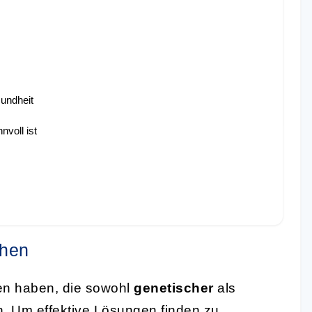
sundheit
voll ist
ehen
n haben, die sowohl
genetischer
als
. Um effektive Lösungen finden zu