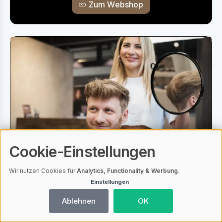
Zum Webshop
Cookie-Einstellungen
Wir nutzen Cookies für
Analytics, Functionality & Werbung
.
Hairsystems Heydecke -
Einstellungen
Unser Studio in Hamburg
Ablehnen
OK
Als Spezialisten für Haarersatz für