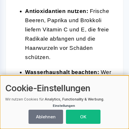
Antioxidantien nutzen:
Frische
Beeren, Paprika und Brokkoli
liefern Vitamin C und E, die freie
Radikale abfangen und die
Haarwurzeln vor Schäden
schützen.
Wasserhaushalt beachten:
Wer
zu wenig trinkt, riskiert trockene
Cookie-Einstellungen
Haut und spröde Härchen. Zwei
Liter Wasser am Tag sind ein
Wir nutzen Cookies für
Analytics, Functionality & Werbung
.
Einstellungen
guter Richtwert, damit die
Ablehnen
OK
Augenbrauen nicht „auf dem
Trockenen sitzen“.