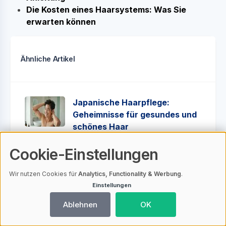
Die Kosten eines Haarsystems: Was Sie
erwarten können
Ähnliche Artikel
Japanische Haarpflege:
Geheimnisse für gesundes und
schönes Haar
Cookie-Einstellungen
Gesünderes Haarwachstum:
Tipps und Tricks
Wir nutzen Cookies für
Analytics, Functionality & Werbung
.
Einstellungen
Haarteile bei Chemotherapie:
Ablehnen
OK
Natürliches Aussehen trotz
Haarverlust