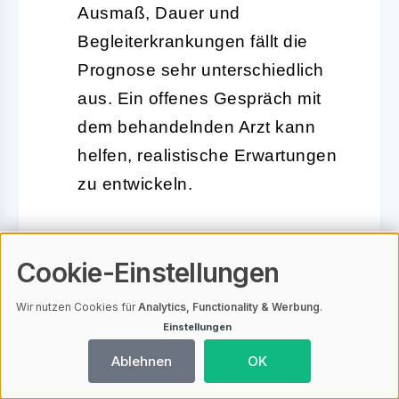
Ausmaß, Dauer und
Begleiterkrankungen fällt die
Prognose sehr unterschiedlich
aus. Ein offenes Gespräch mit
dem behandelnden Arzt kann
helfen, realistische Erwartungen
zu entwickeln.
Geduld und Zuversicht sind gefragt –
Cookie-Einstellungen
auch wenn es manchmal schwerfällt.
Wir nutzen Cookies für
Analytics, Functionality & Werbung
.
Die Erfahrung zeigt, dass viele
Einstellungen
Betroffene zumindest teilweise wieder
Ablehnen
OK
Haarwuchs erleben, selbst nach