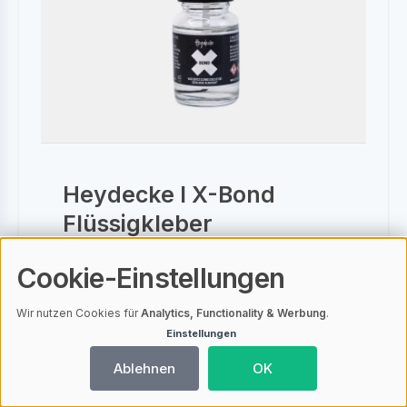
Heydecke I X-Bond
Flüssigkleber
Cookie-Einstellungen
X-Bond Flüssigkleber: Extrem
starker Halt für Haarsysteme in
Wir nutzen Cookies für
Analytics, Functionality & Werbung
.
jeder Situation. Bis zu 6 Wochen
Einstellungen
Halt, wasser- und
Ablehnen
OK
schweißresistent. Sparsam in der