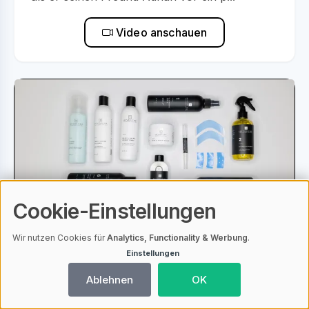
Video anschauen
Cookie-Einstellungen
Wir nutzen Cookies für
Analytics, Functionality & Werbung
.
Einstellungen
Heydecke Online Shop
Ablehnen
OK
Bei
Heydecke
bieten wir eine