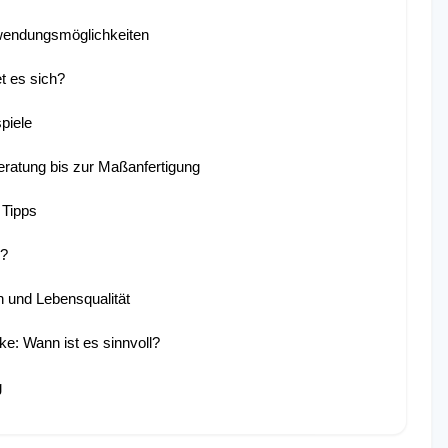
nwendungsmöglichkeiten
t es sich?
piele
eratung bis zur Maßanfertigung
 Tipps
n?
n und Lebensqualität
e: Wann ist es sinnvoll?
g