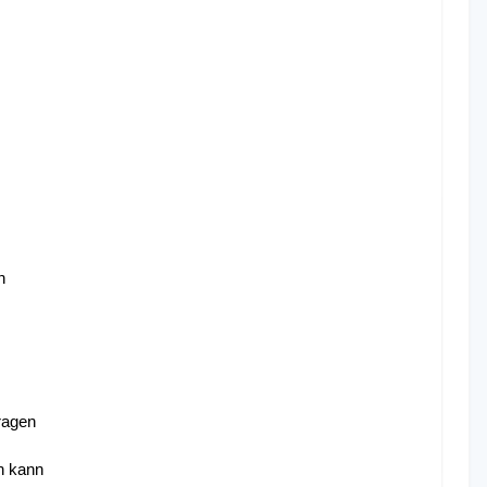
n
ragen
n kann